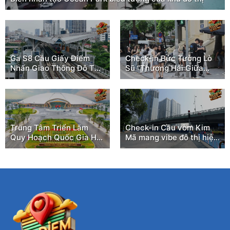
Ga S8 Cầu Giấy Điểm
Check-in Bức Tường Lò
Nhấn Giao Thông Đô Thị
Sũ “Thượng Hải Giữa
Hà Nội
Lòng Hà Nội”
Trung Tâm Triển Lãm
Check-in Cầu vòm Kim
Quy Hoạch Quốc Gia Hà
Mã mang vibe đô thị hiện
Nội
đại như Seoul