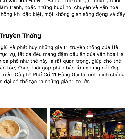
hích văn hóa Hà Nội. Bạn có thể bắt gặp những buổi
 lãm tranh, hoặc những buổi nói chuyện về văn hóa,
 không khí đặc biệt, một không gian sống động và đầy
 Truyền Thống
giữ và phát huy những giá trị truyền thống của Hà
 phục vụ, tất cả đều mang đậm dấu ấn của văn hóa Hà
n cà phê như thế này là rất quan trọng, giúp cho thế
 dân tộc, đồng thời góp phần bảo tồn những nét đẹp
t triển. Cà phê Phố Cổ 11 Hàng Gai là một minh chứng
 đại có thể tạo ra những giá trị to lớn.