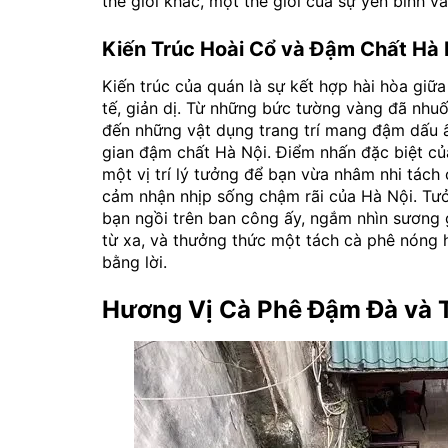
thế giới khác, một thế giới của sự yên bình và
Kiến Trúc Hoài Cổ và Đậm Chất Hà 
Kiến trúc của quán là sự kết hợp hài hòa giữ
tế, giản dị. Từ những bức tường vàng đã nhu
đến những vật dụng trang trí mang đậm dấu 
gian đậm chất Hà Nội. Điểm nhấn đặc biệt củ
một vị trí lý tưởng để bạn vừa nhâm nhi tác
cảm nhận nhịp sống chậm rãi của Hà Nội. Tư
bạn ngồi trên ban công ấy, ngắm nhìn sương 
từ xa, và thưởng thức một tách cà phê nóng h
bằng lời.
Hương Vị Cà Phê Đậm Đà và 