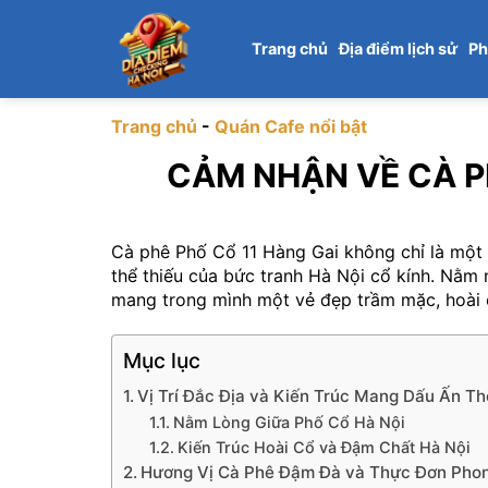
Chuyển
đến
Trang chủ
Địa điểm lịch sử
Ph
nội
dung
Trang chủ
-
Quán Cafe nổi bật
CẢM NHẬN VỀ CÀ P
Cà phê Phố Cổ 11 Hàng Gai không chỉ là một 
thể thiếu của bức tranh Hà Nội cổ kính. Nằm
mang trong mình một vẻ đẹp trầm mặc, hoài 
Mục lục
Vị Trí Đắc Địa và Kiến Trúc Mang Dấu Ấn Th
Nằm Lòng Giữa Phố Cổ Hà Nội
Kiến Trúc Hoài Cổ và Đậm Chất Hà Nội
Hương Vị Cà Phê Đậm Đà và Thực Đơn Pho