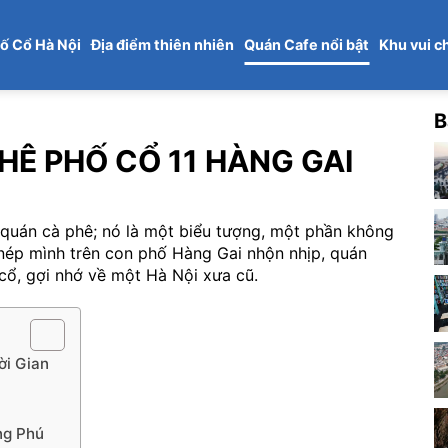
ố Cổ Hà Nội
Địa điểm thiên nhiên
Quán Cafe nổi bật
Khu vui c
B
HÊ PHỐ CỔ 11 HÀNG GAI
quán cà phê; nó là một biểu tượng, một phần không
 nép mình trên con phố Hàng Gai nhộn nhịp, quán
cổ, gợi nhớ về một Hà Nội xưa cũ.
ời Gian
ng Phú