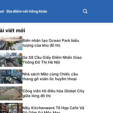
hơi
Địa điểm nổi tiếng khác
ài viết mới
Biển nhân tạo Ocean Park biểu
tượng của khu đô thị
Ga S8 Cầu Giấy Điểm Nhấn Giao
Thông Đô Thị Hà Nội
Nhà sách Mão cùng Chiếc cầu
thang gỗ xoắn ốc huyền thoại
Công viên hồ điều hòa Global City
giữa lòng đô thị
Mây Kitchenware Tổ Hợp Cafe Và
Đồ Gốm Sứ Mộc Mạc