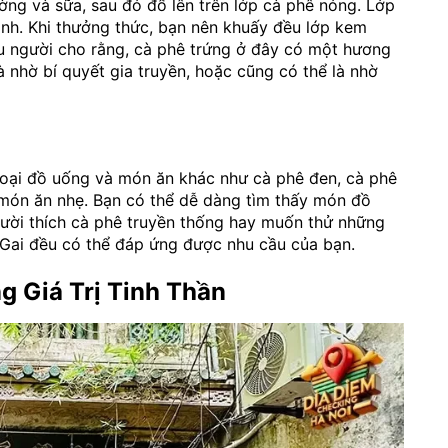
ờng và sữa, sau đó đổ lên trên lớp cà phê nóng. Lớp
nh. Khi thưởng thức, bạn nên khuấy đều lớp kem
u người cho rằng, cà phê trứng ở đây có một hương
à nhờ bí quyết gia truyền, hoặc cũng có thể là nhờ
loại đồ uống và món ăn khác như cà phê đen, cà phê
số món ăn nhẹ. Bạn có thể dễ dàng tìm thấy món đồ
gười thích cà phê truyền thống hay muốn thử những
Gai đều có thể đáp ứng được nhu cầu của bạn.
 Giá Trị Tinh Thần