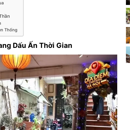
ua
 Thần
m
yền Thống
Mang Dấu Ấn Thời Gian