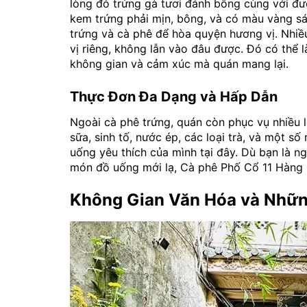
lòng đỏ trứng gà tươi đánh bông cùng với đư
kem trứng phải mịn, bông, và có màu vàng sá
trứng và cà phê để hòa quyện hương vị. Nhiề
vị riêng, không lẫn vào đâu được. Đó có thể l
không gian và cảm xúc mà quán mang lại.
Thực Đơn Đa Dạng và Hấp Dẫn
Ngoài cà phê trứng, quán còn phục vụ nhiều 
sữa, sinh tố, nước ép, các loại trà, và một 
uống yêu thích của mình tại đây. Dù bạn là n
món đồ uống mới lạ, Cà phê Phố Cổ 11 Hàng 
Không Gian Văn Hóa và Những