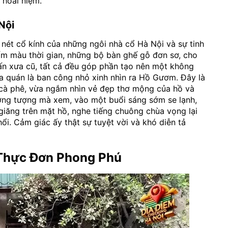
 hoài niệm.
Nội
a nét cổ kính của những ngôi nhà cổ Hà Nội và sự tinh
ốm màu thời gian, những bộ bàn ghế gỗ đơn sơ, cho
ấn xưa cũ, tất cả đều góp phần tạo nên một không
a quán là ban công nhỏ xinh nhìn ra Hồ Gươm. Đây là
h cà phê, vừa ngắm nhìn vẻ đẹp thơ mộng của hồ và
ởng tượng mà xem, vào một buổi sáng sớm se lạnh,
giăng trên mặt hồ, nghe tiếng chuông chùa vọng lại
ổi. Cảm giác ấy thật sự tuyệt vời và khó diễn tả
Thực Đơn Phong Phú