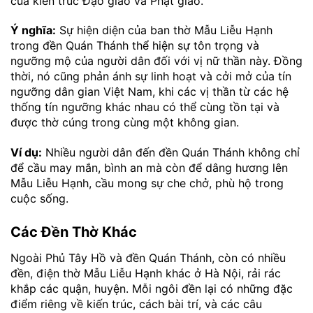
của kiến trúc Đạo giáo và Phật giáo.
Ý nghĩa:
Sự hiện diện của ban thờ Mẫu Liễu Hạnh
trong đền Quán Thánh thể hiện sự tôn trọng và
ngưỡng mộ của người dân đối với vị nữ thần này. Đồng
thời, nó cũng phản ánh sự linh hoạt và cởi mở của tín
ngưỡng dân gian Việt Nam, khi các vị thần từ các hệ
thống tín ngưỡng khác nhau có thể cùng tồn tại và
được thờ cúng trong cùng một không gian.
Ví dụ:
Nhiều người dân đến đền Quán Thánh không chỉ
để cầu may mắn, bình an mà còn để dâng hương lên
Mẫu Liễu Hạnh, cầu mong sự che chở, phù hộ trong
cuộc sống.
Các Đền Thờ Khác
Ngoài Phủ Tây Hồ và đền Quán Thánh, còn có nhiều
đền, điện thờ Mẫu Liễu Hạnh khác ở Hà Nội, rải rác
khắp các quận, huyện. Mỗi ngôi đền lại có những đặc
điểm riêng về kiến trúc, cách bài trí, và các câu