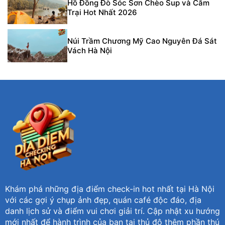
Hồ Đồng Đò Sóc Sơn Chèo Sup và Cắm
Trại Hot Nhất 2026
Núi Trầm Chương Mỹ Cao Nguyên Đá Sát
Vách Hà Nội
Khám phá những địa điểm check-in hot nhất tại Hà Nội
với các gợi ý chụp ảnh đẹp, quán café độc đáo, địa
danh lịch sử và điểm vui chơi giải trí. Cập nhật xu hướng
mới nhất để hành trình của bạn tại thủ đô thêm phần thú