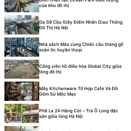
của khu đô thị
Ga S8 Cầu Giấy Điểm Nhấn Giao Thông
Đô Thị Hà Nội
Nhà sách Mão cùng Chiếc cầu thang gỗ
xoắn ốc huyền thoại
Công viên hồ điều hòa Global City giữa
lòng đô thị
Mây Kitchenware Tổ Hợp Cafe Và Đồ
Gốm Sứ Mộc Mạc
Phê La 24 Hàng Cót – Trà Ô Long đặc
sản giữa lòng Hà Nội