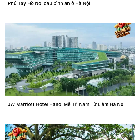
Phủ Tây Hồ Nơi cầu bình an ở Hà Nội
JW Marriott Hotel Hanoi Mễ Trì Nam Từ Liêm Hà Nội