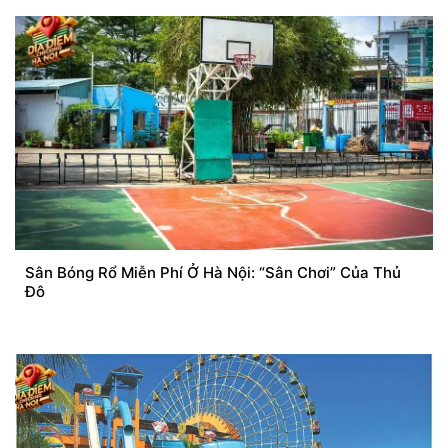
Sân Bóng Rổ Miễn Phí Ở Hà Nội: “Sân Chơi” Của Thủ
Đô