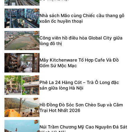
Nhà sách Mão cùng Chiếc cầu thang gỗ
xoắn ốc huyền thoại
Công viên hồ điều hòa Global City giữa
lòng đô thị
Mây Kitchenware Tổ Hợp Cafe Và Đồ
Gốm Sứ Mộc Mạc
Phê La 24 Hàng Cót – Trà Ô Long đặc
sản giữa lòng Hà Nội
Hồ Đồng Đò Sóc Sơn Chèo Sup và Cắm
Trại Hot Nhất 2026
Núi Trầm Chương Mỹ Cao Nguyên Đá Sát