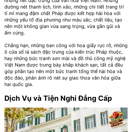
những nét đặc trưng của văn hóa Việt Nam. Những
đường nét thanh lịch, tinh xảo, những chi tiết trang trí
tỉ mỉ mang đậm chất Pháp được kết hợp hài hòa với
những yếu tố địa phương như màu sắc, chất liệu, tạo
nên một không gian vừa sang trọng, vừa gần gũi và
ấm cúng.
Chẳng hạn, những ban công với hoa giấy rực rỡ, những
ô cửa sổ lá sách đặc trưng của kiến trúc Pháp thuộc,
hay những bức tranh sơn mài và đồ thủ công mỹ nghệ
Việt Nam được trưng bày khắp khách sạn, tất cả đều
góp phần tạo nên một bức tranh tổng thể hài hòa và
độc đáo, phản ánh rõ nét sự giao thoa văn hóa giữa
hai quốc gia.
Dịch Vụ và Tiện Nghi Đẳng Cấp