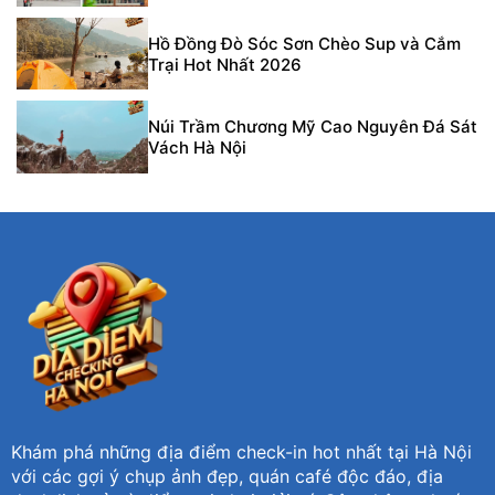
Hồ Đồng Đò Sóc Sơn Chèo Sup và Cắm
Trại Hot Nhất 2026
Núi Trầm Chương Mỹ Cao Nguyên Đá Sát
Vách Hà Nội
Khám phá những địa điểm check-in hot nhất tại Hà Nội
với các gợi ý chụp ảnh đẹp, quán café độc đáo, địa