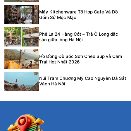
Mây Kitchenware Tổ Hợp Cafe Và Đồ
Gốm Sứ Mộc Mạc
Phê La 24 Hàng Cót – Trà Ô Long đặc
sản giữa lòng Hà Nội
Hồ Đồng Đò Sóc Sơn Chèo Sup và Cắm
Trại Hot Nhất 2026
Núi Trầm Chương Mỹ Cao Nguyên Đá Sát
Vách Hà Nội