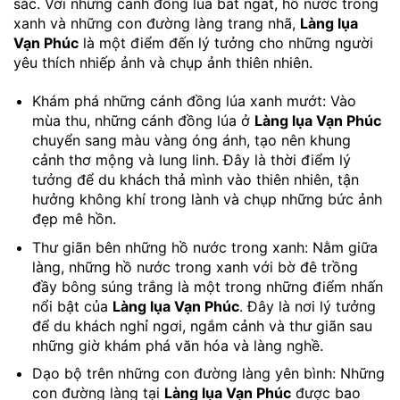
sắc. Với những cánh đồng lúa bát ngát, hồ nước trong
xanh và những con đường làng trang nhã,
Làng lụa
Vạn Phúc
là một điểm đến lý tưởng cho những người
yêu thích nhiếp ảnh và chụp ảnh thiên nhiên.
Khám phá những cánh đồng lúa xanh mướt: Vào
mùa thu, những cánh đồng lúa ở
Làng lụa Vạn Phúc
chuyển sang màu vàng óng ánh, tạo nên khung
cảnh thơ mộng và lung linh. Đây là thời điểm lý
tưởng để du khách thả mình vào thiên nhiên, tận
hưởng không khí trong lành và chụp những bức ảnh
đẹp mê hồn.
Thư giãn bên những hồ nước trong xanh: Nằm giữa
làng, những hồ nước trong xanh với bờ đê trồng
đầy bông súng trắng là một trong những điểm nhấn
nổi bật của
Làng lụa Vạn Phúc
. Đây là nơi lý tưởng
để du khách nghỉ ngơi, ngắm cảnh và thư giãn sau
những giờ khám phá văn hóa và làng nghề.
Dạo bộ trên những con đường làng yên bình: Những
con đường làng tại
Làng lụa Vạn Phúc
được bao