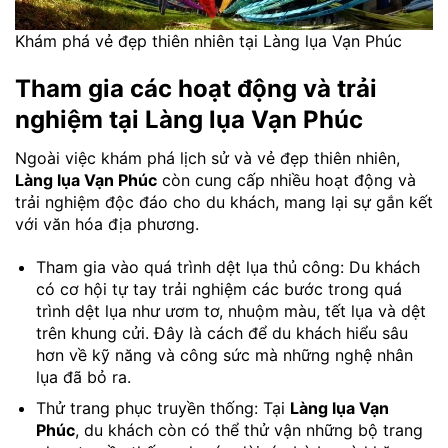
Khám phá vẻ đẹp thiên nhiên tại Làng lụa Vạn Phúc
Tham gia các hoạt động và trải
nghiệm tại Làng lụa Vạn Phúc
Ngoài việc khám phá lịch sử và vẻ đẹp thiên nhiên,
Làng lụa Vạn Phúc
còn cung cấp nhiều hoạt động và
trải nghiệm độc đáo cho du khách, mang lại sự gắn kết
với văn hóa địa phương.
Tham gia vào quá trình dệt lụa thủ công: Du khách
có cơ hội tự tay trải nghiệm các bước trong quá
trình dệt lụa như ươm tơ, nhuộm màu, tết lụa và dệt
trên khung cửi. Đây là cách để du khách hiểu sâu
hơn về kỹ năng và công sức mà những nghệ nhân
lụa đã bỏ ra.
Thử trang phục truyền thống: Tại
Làng lụa Vạn
Phúc
, du khách còn có thể thử vận những bộ trang