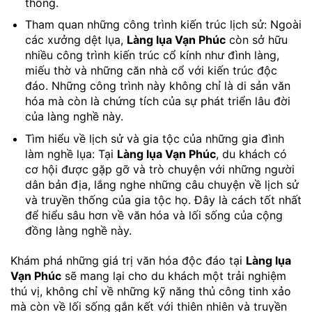
thống.
Tham quan những công trình kiến trúc lịch sử: Ngoài
các xưởng dệt lụa,
Làng lụa Vạn Phúc
còn sở hữu
nhiều công trình kiến trúc cổ kính như đình làng,
miếu thờ và những căn nhà cổ với kiến trúc độc
đáo. Những công trình này không chỉ là di sản văn
hóa mà còn là chứng tích của sự phát triển lâu đời
của làng nghề này.
Tìm hiểu về lịch sử và gia tộc của những gia đình
làm nghề lụa: Tại
Làng lụa Vạn Phúc
, du khách có
cơ hội được gặp gỡ và trò chuyện với những người
dân bản địa, lắng nghe những câu chuyện về lịch sử
và truyền thống của gia tộc họ. Đây là cách tốt nhất
để hiểu sâu hơn về văn hóa và lối sống của cộng
đồng làng nghề này.
Khám phá những giá trị văn hóa độc đáo tại
Làng lụa
Vạn Phúc
sẽ mang lại cho du khách một trải nghiệm
thú vị, không chỉ về những kỹ năng thủ công tinh xảo
mà còn về lối sống gắn kết với thiên nhiên và truyền