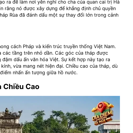
ạo ra để làm nơi yên nghỉ cho cha của quan cai trị Hà
 tin rằng nó được xây dựng để khẳng định chủ quyền
Tháp Rùa đã đánh dấu một sự thay đổi lớn trong cảnh
hong cách Pháp và kiến trúc truyền thống Việt Nam.
à các tầng trên nhỏ dần. Các góc của tháp được
g đậm dấu ấn văn hóa Việt. Sự kết hợp này tạo ra
kính, vừa mang nét hiện đại. Chiều cao của tháp, dù
 điểm nhấn ấn tượng giữa hồ nước.
a Chiều Cao