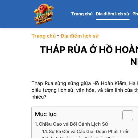
Chuyển
đến
Trang chủ
Địa điểm lịch sử
Ph
nội
dung
Trang chủ
-
Địa điểm lịch sử
THÁP RÙA Ở HỒ HOÀ
N
Tháp Rùa sừng sững giữa Hồ Hoàn Kiếm, Hà Nộ
biểu tượng lịch sử, văn hóa, và tâm linh của
nhiêu?
Mục lục
Chiều Cao và Bối Cảnh Lịch Sử
Sự Ra Đời và Các Giai Đoạn Phát Triển