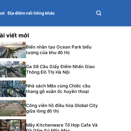
hơi
Địa điểm nổi tiếng khác
ài viết mới
Biển nhân tạo Ocean Park biểu
tượng của khu đô thị
Ga S8 Cầu Giấy Điểm Nhấn Giao
Thông Đô Thị Hà Nội
Nhà sách Mão cùng Chiếc cầu
thang gỗ xoắn ốc huyền thoại
Công viên hồ điều hòa Global City
giữa lòng đô thị
Mây Kitchenware Tổ Hợp Cafe Và
Đồ Gốm Sứ Mộc Mạc