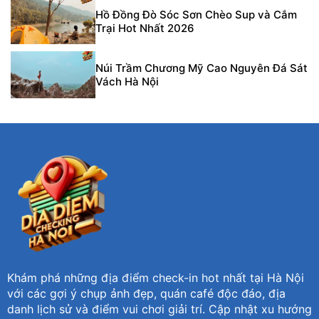
Hồ Đồng Đò Sóc Sơn Chèo Sup và Cắm
Trại Hot Nhất 2026
Núi Trầm Chương Mỹ Cao Nguyên Đá Sát
Vách Hà Nội
Khám phá những địa điểm check-in hot nhất tại Hà Nội
với các gợi ý chụp ảnh đẹp, quán café độc đáo, địa
danh lịch sử và điểm vui chơi giải trí. Cập nhật xu hướng