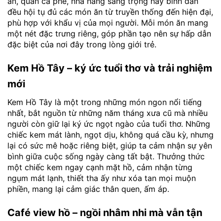
ăn, quán cà phê, nhà hàng sang trọng hay bình dân
đều hội tụ đủ các món ăn từ truyền thống đến hiện đại,
phù hợp với khẩu vị của mọi người. Mỗi món ăn mang
một nét đặc trưng riêng, góp phần tạo nên sự hấp dẫn
đặc biệt của nơi đây trong lòng giới trẻ.
Kem Hồ Tây – ký ức tuổi thơ và trải nghiệm
mới
Kem Hồ Tây là một trong những món ngon nổi tiếng
nhất, bắt nguồn từ những năm tháng xưa cũ mà nhiều
người còn giữ lại ký ức ngọt ngào của tuổi thơ. Những
chiếc kem mát lành, ngọt dịu, không quá cầu kỳ, nhưng
lại có sức mê hoặc riêng biệt, giúp ta cảm nhận sự yên
bình giữa cuộc sống ngày càng tất bật. Thưởng thức
một chiếc kem ngay cạnh mặt hồ, cảm nhận từng
ngụm mát lạnh, thiết tha ấy như xóa tan mọi muộn
phiền, mang lại cảm giác thân quen, ấm áp.
Café view hồ – ngồi nhâm nhi mà vẫn tận