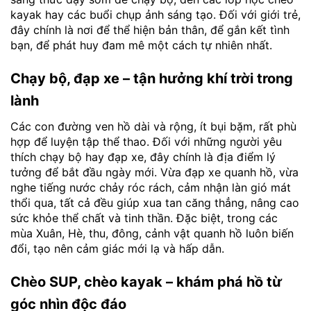
kayak hay các buổi chụp ảnh sáng tạo. Đối với giới trẻ,
đây chính là nơi để thể hiện bản thân, để gắn kết tình
bạn, để phát huy đam mê một cách tự nhiên nhất.
Chạy bộ, đạp xe – tận hưởng khí trời trong
lành
Các con đường ven hồ dài và rộng, ít bụi bặm, rất phù
hợp để luyện tập thể thao. Đối với những người yêu
thích chạy bộ hay đạp xe, đây chính là địa điểm lý
tưởng để bắt đầu ngày mới. Vừa đạp xe quanh hồ, vừa
nghe tiếng nước chảy róc rách, cảm nhận làn gió mát
thổi qua, tất cả đều giúp xua tan căng thẳng, nâng cao
sức khỏe thể chất và tinh thần. Đặc biệt, trong các
mùa Xuân, Hè, thu, đông, cảnh vật quanh hồ luôn biến
đổi, tạo nên cảm giác mới lạ và hấp dẫn.
Chèo SUP, chèo kayak – khám phá hồ từ
góc nhìn độc đáo