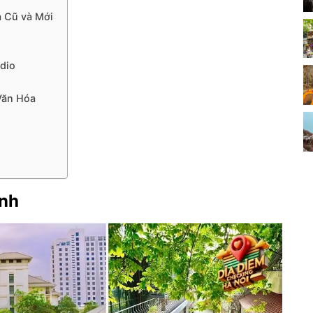
a Cũ và Mới
dio
Văn Hóa
ảnh