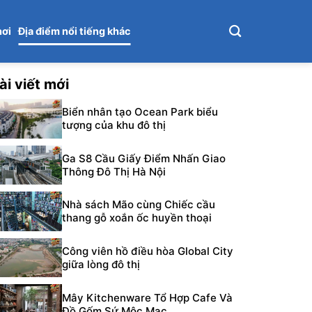
hơi
Địa điểm nổi tiếng khác
ài viết mới
Biển nhân tạo Ocean Park biểu
tượng của khu đô thị
Ga S8 Cầu Giấy Điểm Nhấn Giao
Thông Đô Thị Hà Nội
Nhà sách Mão cùng Chiếc cầu
thang gỗ xoắn ốc huyền thoại
Công viên hồ điều hòa Global City
giữa lòng đô thị
Mây Kitchenware Tổ Hợp Cafe Và
Đồ Gốm Sứ Mộc Mạc