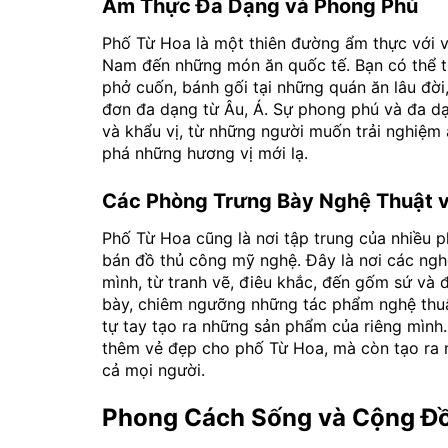
Ẩm Thực Đa Dạng và Phong Phú
Phố Từ Hoa là một thiên đường ẩm thực với v
Nam đến những món ăn quốc tế. Bạn có thể 
phở cuốn, bánh gối tại những quán ăn lâu đờ
đơn đa dạng từ Âu, Á. Sự phong phú và đa d
và khẩu vị, từ những người muốn trải nghiệ
phá những hương vị mới lạ.
Các Phòng Trưng Bày Nghệ Thuật v
Phố Từ Hoa cũng là nơi tập trung của nhiều 
bán đồ thủ công mỹ nghệ. Đây là nơi các ngh
mình, từ tranh vẽ, điêu khắc, đến gốm sứ và
bày, chiêm ngưỡng những tác phẩm nghệ thuậ
tự tay tạo ra những sản phẩm của riêng mình.
thêm vẻ đẹp cho phố Từ Hoa, mà còn tạo ra 
cả mọi người.
Phong Cách Sống và Cộng Đ