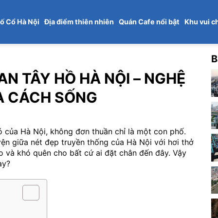
ố Cổ Hà Nội
Địa điểm thiên nhiên
Quán Cafe nổi bật
Khu vui c
B
N TÂY HỒ HÀ NỘI – NGHỆ
À CÁCH SỐNG
 của Hà Nội, không đơn thuần chỉ là một con phố.
ện giữa nét đẹp truyền thống của Hà Nội với hơi thở
o và khó quên cho bất cứ ai đặt chân đến đây. Vậy
ay?